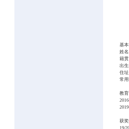
基本
姓名
籍贯
出生
住址
常用
教育
2016
2019
获奖
19/2