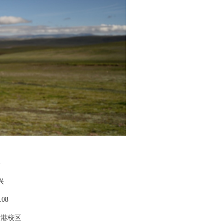
宇
兴
.08
金港校区