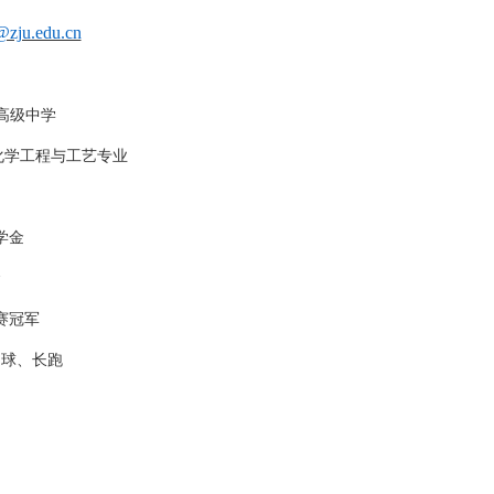
zju.edu.cn
高级中学
化学工程与工艺专业
学金
金
赛冠军
足球、长跑