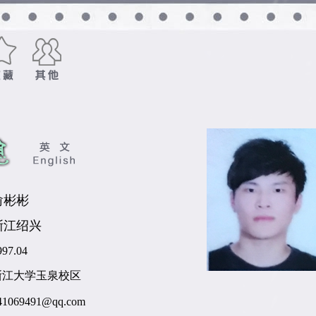
俞彬彬
浙江绍兴
997.04
浙江大学玉泉校区
41069491@qq.com