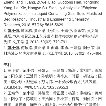
Zhengliang Huang, Zuwei Liao, Guodong Han, Yongrong
Yang, Lei Xie, Hongye Su. Stability Analysis of Ethylene
Polymerization in a Liquid-Containing Gas–Solid Fluidized
Bed Reactor[J]. Industrial & Engineering Chemistry
Research, 2018, 57(16): 5616-5629.
3.
范小强
, 韩国栋, 黄正梁, 孙婧元, 王靖岱, 阳永荣, 吴文清,
谢磊. 气相法聚乙烯工艺冷凝态操作模式的稳定性和动态行
为[J]. 化工学报, 2018, 69(02): 779-791.
4.
范小强
, 何乐路, 黄正梁, 叶向群, 李勇, 王靖岱, 阳永荣. 填
料塔液泛的声发射测量[J]. 化工学报, 2016, 67(02): 476-484.
专利
1. 黄正梁；范小强；孙婧元；王靖岱；杨遥；廖祖维；蒋斌
波；阳永荣；王浩同；陈毓明；洪小东；时强；胡晓波；陈
美；李少硕；戴进成；彭肖祎. 一种烯烃聚合方法及装置,
2019.04.16, 中国, CN201710232955.3
2. 王靖岱；范小强；孙婧元；黄正梁；杨遥；廖祖维；蒋斌
波；阳永荣；陈毓明；王浩同；洪小东；柳莺；刘仲玄；田
思航；葛世轶；陈思羽；郭燕妮. 一种动态操作生产聚烯烃