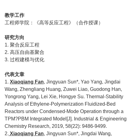
教学工作
工程师学院：《高等反应工程》（合作授课）
研究方向
1.
聚合反应工程
2.
高压自由基聚合
3.
过程建模与优化
代表文章
1.
Xiaoqiang Fan
, Jingyuan Sun*, Yao Yang, Jingdai
Wang, Zhengliang Huang, Zuwei Liao, Guodong Han,
Yongrong Yang, Lei Xie, Hongye Su. Thermal-Stability
Analysis of Ethylene-Polymerization Fluidized-Bed
Reactors under Condensed-Mode Operation through a
TPM?PBM Integrated Model[J]. Industrial & Engineering
Chemistry Research, 2019, 58(22): 9486-9499.
2.
Xiaoqiang Fan
, Jingyuan Sun*, Jingdai Wang,