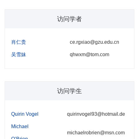
访问学者
肖仁贵
ce.rgxiao@gzu.edu.cn
吴雪妹
qhwxm@tom.com
访问学生
Quirin Vogel
quirinvogel93@hotmail.de
Michael
michaelrobrien@msn.com
O’Brien