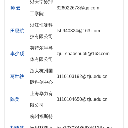
浙大宁波理
帅 云
326022678@qq.com
工学院
浙江恒澜科
田思航
tsh940824@163.com
技有限公司
英特尔半导
李少硕
zju_shaoshuoli@163.com
体有限公司
浙大杭州国
葛世轶
3110103192@zju.edu.cn
际科创中心
上海华力有
陈美
3110104650@zju.edu.cn
限公司
杭州福斯特
胡晓波
应用材料股
hxb1030348668@126.com