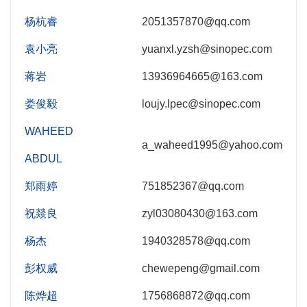
杨杭睿
2051357870@qq.com
袁小亮
yuanxl.yzsh@sinopec.com
蒋岩
13936964665@163.com
娄俊毅
loujy.lpec@sinopec.com
WAHEED
a_waheed1995@yahoo.com
ABDUL
郑雨婷
751852367@qq.com
祝燚良
zyl03080430@163.com
杨杰
1940328578@qq.com
彭权威
chewepeng@gmail.com
陈烨超
1756868872@qq.com